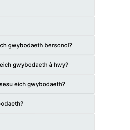
 eich gwybodaeth bersonol?
u eich gwybodaeth â hwy?
osesu eich gwybodaeth?
ybodaeth?