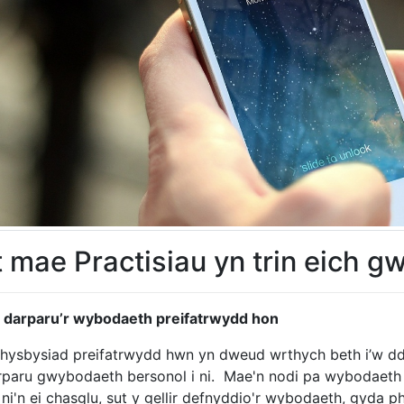
 mae Practisiau yn trin eich 
 darparu’r wybodaeth preifatrwydd hon
 hysbysiad preifatrwydd hwn yn dweud wrthych beth i’w ddis
rparu gwybodaeth bersonol i ni. Mae'n nodi pa wybodaeth 
ni'n ei chasglu, sut y gellir defnyddio'r wybodaeth, gyda ph