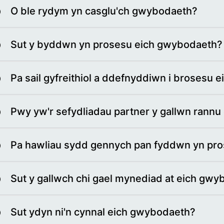
O ble rydym yn casglu'ch gwybodaeth?
Sut y byddwn yn prosesu eich gwybodaeth?
Pa sail gyfreithiol a ddefnyddiwn i brosesu
Pwy yw'r sefydliadau partner y gallwn rann
Pa hawliau sydd gennych pan fyddwn yn pr
Sut y gallwch chi gael mynediad at eich gw
Sut ydyn ni'n cynnal eich gwybodaeth?