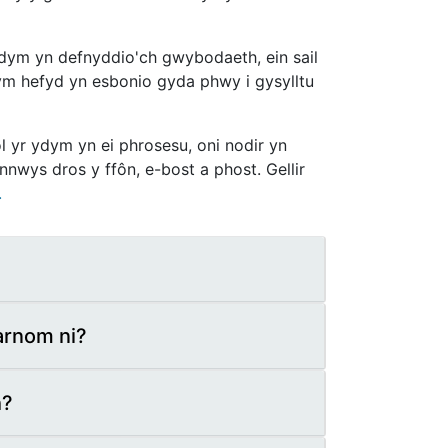
ydym yn defnyddio'ch gwybodaeth, ein sail
ydym hefyd yn esbonio gyda phwy i gysylltu
 yr ydym yn ei phrosesu, oni nodir yn
nnwys dros y ffôn, e-bost a phost. Gellir
.
rnom ni?
h?