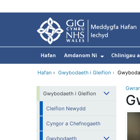
Neidio i'r prif gynnwy
Hafan
Amdanom Ni
Chlinigau 
Dangos isdd
Hafan
›
Gwybodaeth i Gleifion
›
Gwybodae
Gwra
Gwybodaeth i Gleifion
G
Cleifion Newydd
Cyngor a Chefnogaeth
Gwybodaeth