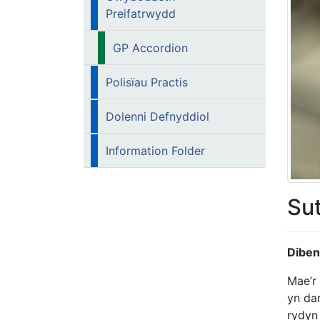
Preifatrwydd
GP Accordion
Polisïau Practis
Dolenni Defnyddiol
Information Folder
Sut
Diben
Mae’r
yn da
rydyn 