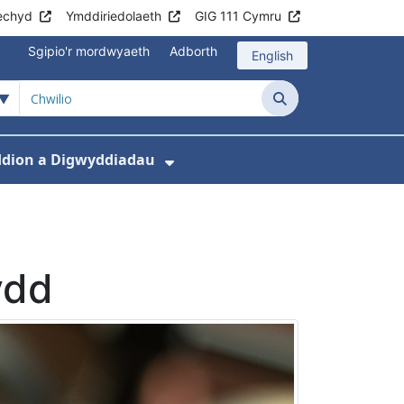
echyd
Ymddiriedolaeth
GIG 111 Cymru
Sgipio'r mordwyaeth
Adborth
English
Chwilio
dion a Digwyddiadau
 Chlinigau a Gwasanaethau
isddewislen ar gyfer Gwybodaeth i Gleifion
Dangos isddewislen ar g
ydd