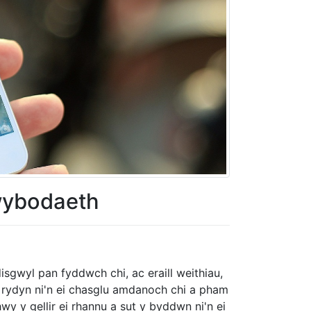
gwybodaeth
gwyl pan fyddwch chi, ac eraill weithiau,
rydyn ni'n ei chasglu amdanoch chi a pham
wy y gellir ei rhannu a sut y byddwn ni'n ei