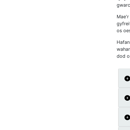
gwarc
Mae'r
gyfrei
os oe
Hafan
wahano
dod o