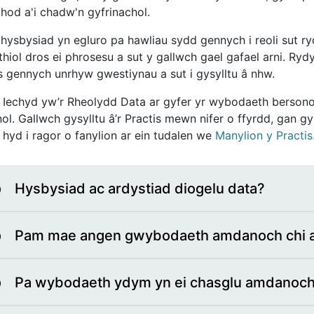
hod a'i chadw'n gyfrinachol.
 hysbysiad yn egluro pa hawliau sydd gennych i reoli sut r
thiol dros ei phrosesu a sut y gallwch gael gafael arni. R
s gennych unrhyw gwestiynau a sut i gysylltu â nhw.
 Iechyd yw’r Rheolydd Data ar gyfer yr wybodaeth bersonol
l. Gallwch gysylltu â’r Practis mewn nifer o ffyrdd, gan gy
 hyd i ragor o fanylion ar ein tudalen we
Manylion y Practis
Hysbysiad ac ardystiad diogelu data?
Pam mae angen gwybodaeth amdanoch chi a
Pa wybodaeth ydym yn ei chasglu amdanoc