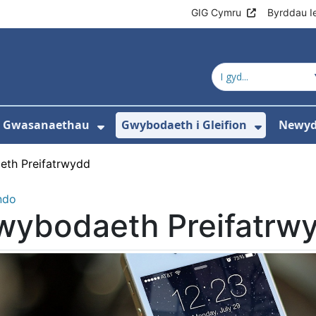
GIG Cymru
Byrddau I
a Gwasanaethau
Gwybodaeth i Gleifion
Newyd
ewislen ar gyfer Amdanom Ni
Dangos isddewislen ar gyfer
Dangos 
th Preifatrwydd
ndo
wybodaeth Preifatrw