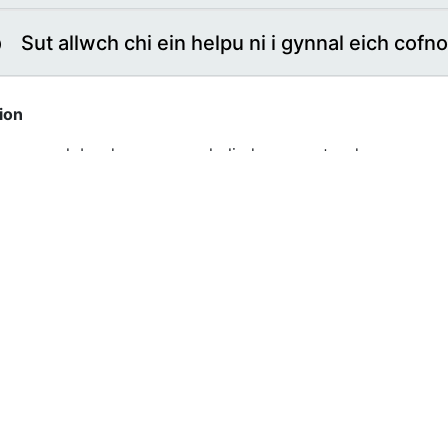
Sut allwch chi ein helpu ni i gynnal eich cofn
ion
s gennych bryderon neu ymholiadau am sut rydym yn prose
actis yn uniongyrchol neu ein Swyddog Diogelu Data yn y ll
nydd Llywodraethu Gwybodaeth y Practis
n Jones, Rheolwr Practis, Hafan Iechyd, Caernarfon
og Diogelu Data
 ddeddfwriaeth Diogelu Data y DU, mae’n ofynnol i’r Pract
n hanfodol ar gyfer hwyluso atebolrwydd y Practis a'i gydy
og Diogelu Data’r Practis yw:
DPO Service. DPO Support Service; Digital Health and Ca