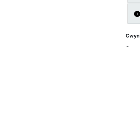
Cwyn
Os oe
â’r Pr
Arwei
Betha
Swydd
O dan
hon y
Swydd
DHCW 