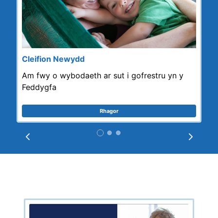
Cleifion Newydd
Am fwy o wybodaeth ar sut i gofrestru yn y
Feddygfa
Rhagor
Prev
Next