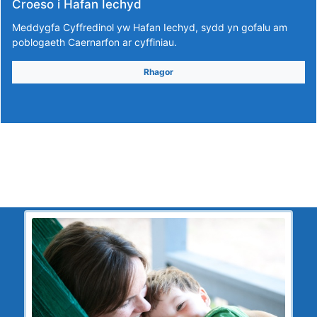
Croeso i Hafan Iechyd
Meddygfa Cyffredinol yw Hafan Iechyd, sydd yn gofalu am
poblogaeth Caernarfon ar cyffiniau.
Rhagor