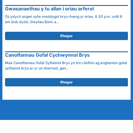
Gwasanaethau y tu allan i oriau arferol
Os ydych angen sylw meddygol brys rhwng yr oriau 6.30 p.m. until 8
am bob dydd, Gwyliau Banc a…
Rhagor
Canolfannau Gofal Cychwynnol Brys
Mae Canolfannau Gofal Sylfaenol Brys yn trin cleifion ag anghenion gofal
sylfaenol brys ar yr un diwrnod, gan…
Rhagor