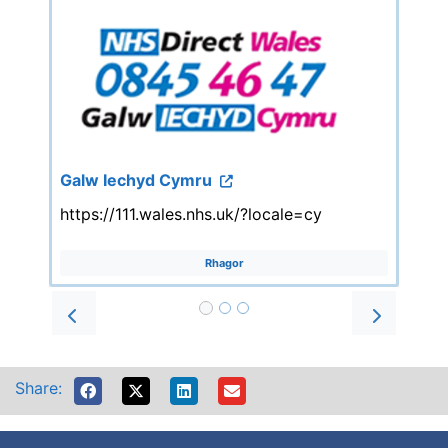
Galw Iechyd Cymru
https://111.wales.nhs.uk/?locale=cy
Rhagor
Prev
Next
Share: