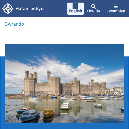
Neidio i'r prif gynnwy
Hafan Iechyd
English
Chwilio
Cwymplen
Gwrando