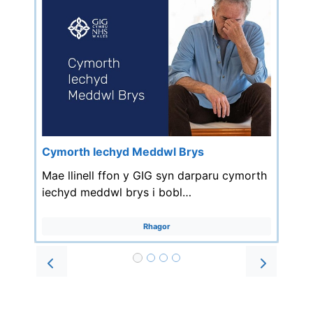
Cymorth Iechyd Meddwl Brys
Mae llinell ffon y GIG syn darparu cymorth
iechyd meddwl brys i bobl…
Rhagor
Prev
Next