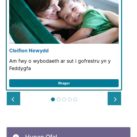
Cleifion Newydd
Am fwy o wybodaeth ar sut i gofrestru yn y
Feddygfa
Rhagor
Prev
Next
Hunan Ofal