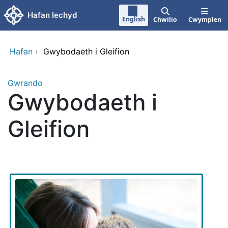
Neidio i'r prif gynnwy
Hafan Iechyd
English
Chwilio
Cwymplen
Hafan
›
Gwybodaeth i Gleifion
Gwrando
Gwybodaeth i
Gleifion